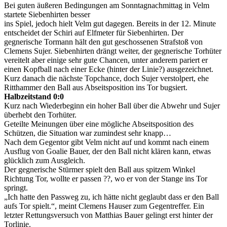
Bei guten äußeren Bedingungen am Sonntagnachmittag in Velm
startete Siebenhirten besser
ins Spiel, jedoch hielt Velm gut dagegen. Bereits in der 12. Minute
entscheidet der Schiri auf Elfmeter für Siebenhirten. Der
gegnerische Tormann hält den gut geschossenen Strafstoß von
Clemens Sujer. Siebenhirten drängt weiter, der gegnerische Torhüter
vereitelt aber einige sehr gute Chancen, unter anderem pariert er
einen Kopfball nach einer Ecke (hinter der Linie?) ausgezeichnet.
Kurz danach die nächste Topchance, doch Sujer verstolpert, ehe
Ritthammer den Ball aus Abseitsposition ins Tor bugsiert.
Halbzeitstand 0:0
Kurz nach Wiederbeginn ein hoher Ball über die Abwehr und Sujer
überhebt den Torhüter.
Geteilte Meinungen über eine mögliche Abseitsposition des
Schützen, die Situation war zumindest sehr knapp…
Nach dem Gegentor gibt Velm nicht auf und kommt nach einem
Ausflug von Goalie Bauer, der den Ball nicht klären kann, etwas
glücklich zum Ausgleich.
Der gegnerische Stürmer spielt den Ball aus spitzem Winkel
Richtung Tor, wollte er passen ??, wo er von der Stange ins Tor
springt.
„Ich hatte den Passweg zu, ich hätte nicht geglaubt dass er den Ball
aufs Tor spielt.“, meint Clemens Hauser zum Gegentreffer. Ein
letzter Rettungsversuch von Matthias Bauer gelingt erst hinter der
Torlinie.