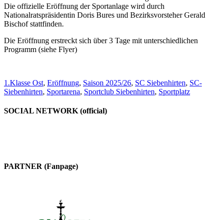
Die offizielle Eröffnung der Sportanlage wird durch
Nationalratspräsidentin Doris Bures und Bezirksvorsteher Gerald
Bischof stattfinden.
Die Eröffnung erstreckt sich über 3 Tage mit unterschiedlichen
Programm (siehe Flyer)
1.Klasse Ost
,
Eröffnung
,
Saison 2025/26
,
SC Siebenhirten
,
SC-
Siebenhirten
,
Sportarena
,
Sportclub Siebenhirten
,
Sportplatz
SOCIAL NETWORK (official)
PARTNER (Fanpage)