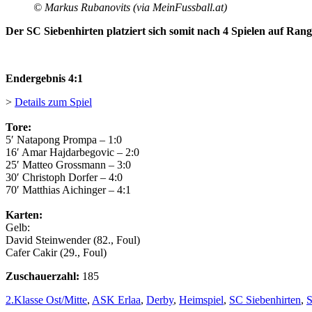
© Markus Rubanovits (via MeinFussball.at)
Der SC Siebenhirten platziert sich somit nach 4 Spielen auf Rang 
Endergebnis 4:1
>
Details zum Spiel
Tore:
5′ Natapong Prompa – 1:0
16′ Amar Hajdarbegovic – 2:0
25′ Matteo Grossmann – 3:0
30′ Christoph Dorfer – 4:0
70′ Matthias Aichinger – 4:1
Karten:
Gelb:
David Steinwender (82., Foul)
Cafer Cakir (29., Foul)
Zuschauerzahl:
185
2.Klasse Ost/Mitte
,
ASK Erlaa
,
Derby
,
Heimspiel
,
SC Siebenhirten
,
S