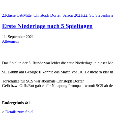
2.Klasse Ost/Mitte
,
Christoph Dorfer
,
Saison 2021/22
,
SC Siebenhirt
Erste Niederlage nach 5 Spieltagen
11. September 2021
Allgemein
Das Spiel in der 5. Runde war leider die erste Niederlage in dieser Mei
SC Brunn am Gebirge II konnte das Match vor 101 Besuchern klar mi
Torschütze für SCS war abermals Christoph Dorfer.
Gelb bzw. Gelb/Rot gab es für Natapong Prompa – womit SCS ab de
Endergebnis 4:1
>
Details zum Spiel