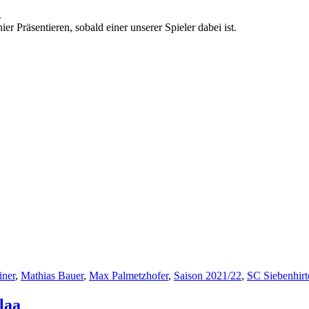
.
 Präsentieren, sobald einer unserer Spieler dabei ist.
iner
,
Mathias Bauer
,
Max Palmetzhofer
,
Saison 2021/22
,
SC Siebenhirt
laa