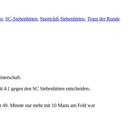
en
,
SC-Siebenhirten
,
Sportclub Siebenhirten
,
Team der Runde
sterschaft.
t 4:1 gegen den SC Siebenhirten entscheiden.
r 49. Minute nur mehr mit 10 Mann am Feld war