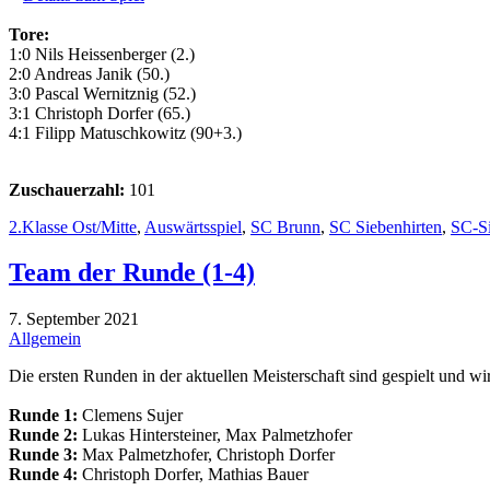
Tore:
1:0 Nils Heissenberger (2.)
2:0 Andreas Janik (50.)
3:0 Pascal Wernitznig (52.)
3:1 Christoph Dorfer (65.)
4:1 Filipp Matuschkowitz (90+3.)
Zuschauerzahl:
101
2.Klasse Ost/Mitte
,
Auswärtsspiel
,
SC Brunn
,
SC Siebenhirten
,
SC-Si
Team der Runde (1-4)
7. September 2021
Allgemein
Die ersten Runden in der aktuellen Meisterschaft sind gespielt und wi
Runde 1:
Clemens Sujer
Runde 2:
Lukas Hintersteiner, Max Palmetzhofer
Runde 3:
Max Palmetzhofer, Christoph Dorfer
Runde 4:
Christoph Dorfer, Mathias Bauer