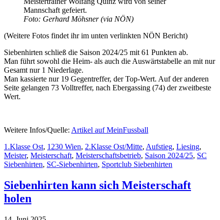
Meistertrainer Wolfang Quinz wird von seiner
Mannschaft gefeiert.
Foto: Gerhard Möhsner (via NÖN)
(Weitere Fotos findet ihr im unten verlinkten NÖN Bericht)
Siebenhirten schließ die Saison 2024/25 mit 61 Punkten ab.
Man führt sowohl die Heim- als auch die Auswärtstabelle an mit nur
Gesamt nur 1 Niederlage.
Man kassierte nur 19 Gegentreffer, der Top-Wert. Auf der anderen
Seite gelangen 73 Volltreffer, nach Ebergassing (74) der zweitbeste
Wert.
Weitere Infos/Quelle:
Artikel auf MeinFussball
1.Klasse Ost
,
1230 Wien
,
2.Klasse Ost/Mitte
,
Aufstieg
,
Liesing
,
Meister
,
Meisterschaft
,
Meisterschaftsbetrieb
,
Saison 2024/25
,
SC
Siebenhirten
,
SC-Siebenhirten
,
Sportclub Siebenhirten
Siebenhirten kann sich Meisterschaft
holen
14. Juni 2025