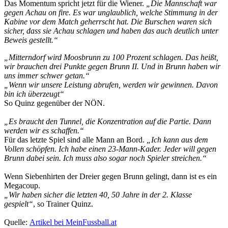
Das Momentum spricht jetzt für die Wiener.
„Die Mannschaft war
gegen Achau on fire. Es war unglaublich, welche Stimmung in der
Kabine vor dem Match geherrscht hat. Die Burschen waren sich
sicher, dass sie Achau schlagen und haben das auch deutlich unter
Beweis gestellt.“
„Mitterndorf wird Moosbrunn zu 100 Prozent schlagen. Das heißt,
wir brauchen drei Punkte gegen Brunn II. Und in Brunn haben wir
uns immer schwer getan.“
„Wenn wir unsere Leistung abrufen, werden wir gewinnen. Davon
bin ich überzeugt“
So Quinz gegenüber der NÖN.
„Es braucht den Tunnel, die Konzentration auf die Partie. Dann
werden wir es schaffen.“
Für das letzte Spiel sind alle Mann an Bord.
„Ich kann aus dem
Vollen schöpfen. Ich habe einen 23-Mann-Kader. Jeder will gegen
Brunn dabei sein. Ich muss also sogar noch Spieler streichen.“
Wenn Siebenhirten der Dreier gegen Brunn gelingt, dann ist es ein
Megacoup.
„Wir haben sicher die letzten 40, 50 Jahre in der 2. Klasse
gespielt“
, so Trainer Quinz.
Quelle:
Artikel bei MeinFussball.at