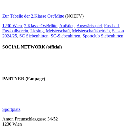
Zur Tabelle der 2.Klasse Ost/Mitte
(NOEFV)
1230 Wien
,
2.Klasse Ost/Mitte
,
Aufstieg
,
Auswärtsspiel
,
Fussball
,
Fussballverein
,
Liesing
,
Meisterschaft
,
Meisterschaftsbetrieb
,
Saison
2024/25
,
SC Siebenhirten
,
SC-Siebenhirten
,
Sportclub Siebenhirten
SOCIAL NETWORK (official)
PARTNER (Fanpage)
Sportplatz
Anton Freunschlaggasse 34-52
1230 Wien